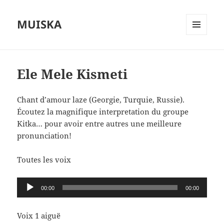
MUISKA
MENU
ET
WIDGETS
Ele Mele Kismeti
Chant d’amour laze (Georgie, Turquie, Russie).
Écoutez la magnifique interpretation du groupe
Kitka… pour avoir entre autres une meilleure
pronunciation!
Toutes les voix
Lecteur
00:00
00:00
audio
Voix 1 aiguë